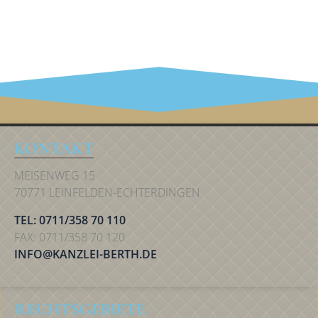
IHR RECHT IN STUTTGART
KONTAKT
MEISENWEG 15
70771 LEINFELDEN-ECHTERDINGEN
TEL: 0711/358 70 110
FAX: 0711/358 70 120
INFO@KANZLEI-BERTH.DE
RECHTSGEBIETE