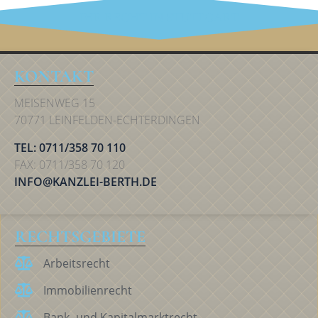
IHR RECHT IN STUTTGART
KONTAKT
MEISENWEG 15
70771 LEINFELDEN-ECHTERDINGEN
TEL: 0711/358 70 110
FAX: 0711/358 70 120
INFO@KANZLEI-BERTH.DE
RECHTSGEBIETE
Arbeitsrecht
Immobilienrecht
Bank- und Kapitalmarktrecht