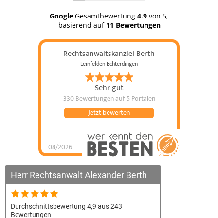
Google
Gesamtbewertung
4.9
von 5,
basierend auf
11 Bewertungen
Rechtsanwaltskanzlei Berth
Leinfelden-Echterdingen
Sehr gut
330 Bewertungen
auf 5 Portalen
Jetzt bewerten
08/2026
Rechtsanwaltskanzlei
Berth
hat
4.87
von
5
Sternen |
330
Rechtsanwaltskanzlei
Herr Rechtsanwalt Alexander Berth
Berth
Bewertungen
auf
werkenntdenBESTEN.de
Durchschnittsbewertung 4,9 aus 243
Bewertungen