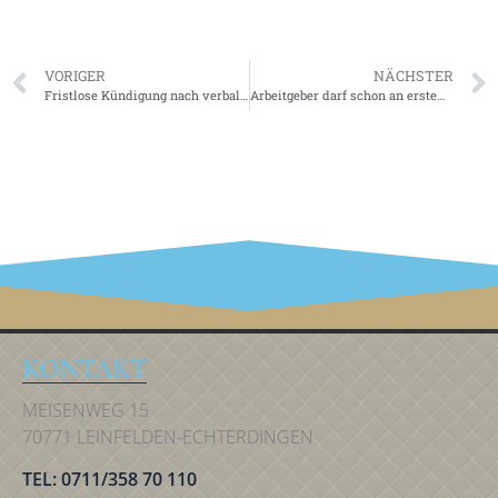
VORIGER
NÄCHSTER
Fristlose Kündigung nach verbaler Bedrohung des Vorgesetzten
Arbeitgeber darf schon an erstem Krankheitstag Vorlage eines Attests verlangen
IHR RECHT IN STUTTGART
KONTAKT
MEISENWEG 15
70771 LEINFELDEN-ECHTERDINGEN
TEL: 0711/358 70 110