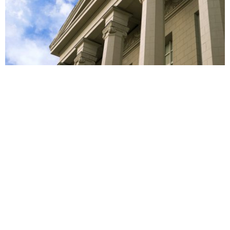
Der Arbeitgeber kann nicht ohne weiteres einen
Teilzeitantrag in der Elternzeit unter Berufung auf die
Einstellung einer Vertretungskraft für die Dauer der
Elternzeit ablehnen. Dies hat das Arbeitsgericht Köln
mit einem jetzt veröffentlichten Urteil vom 15.03.2018
entschieden. Bei Kenntnis von einem Teilzeitwunsch
des Arbeitnehmers sei die Befristung der Ersatzkraft
entsprechend anzupassen, betonte das Gericht.
Ausreichend sei es, dass der Arbeitnehmer
entsprechende Erklärungen nach der Geburt abgebe.
Gegen das Urteil kann noch Berufung beim
Landesarbeitsgericht Köln eingelegt werden.