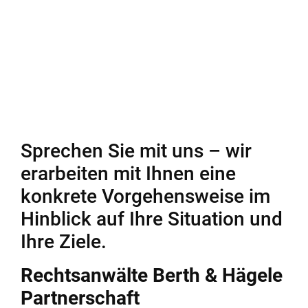
Elternzeit abzugeben, sei der Arbeitgeber gehalten,
diese Erklärungen abzuwarten, bevor er sich an eine
Ersatzkraft bindet. Tut er dies nicht, kann er nach
Auffassung des Gerichts den Teilzeitwunsch nicht aus
dringenden betrieblichen Gründen ablehnen.
ArbG Köln, Az. 11 Ca 7300/17
Quelle: Beck online
Sprechen Sie mit uns – wir
erarbeiten mit Ihnen eine
konkrete Vorgehensweise im
Hinblick auf Ihre Situation und
Ihre Ziele.
Rechtsanwälte Berth & Hägele
Partnerschaft