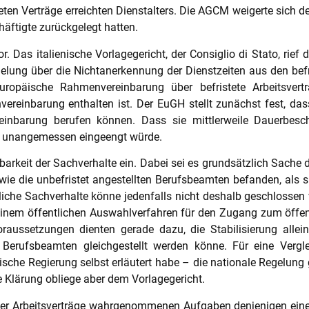
n Verträge erreichten Dienstalters. Die AGCM weigerte sich des
chäftigte zurückgelegt hatten.
r. Das italienische Vorlagegericht, der Consiglio di Stato, r
gelung über die Nichtanerkennung der Dienstzeiten aus den befr
uropäische Rahmenvereinbarung über befristete Arbeitsvertr
einbarung enthalten ist. Der EuGH stellt zunächst fest, dass
einbarung berufen können. Dass sie mittlerweile Dauerbesch
en unangemessen eingeengt würde.
arkeit der Sachverhalte ein. Dabei sei es grundsätzlich Sache d
 wie die unbefristet angestellten Berufsbeamten befanden, als
iche Sachverhalte könne jedenfalls nicht deshalb geschlossen 
einem öffentlichen Auswahlverfahren für den Zugang zum öffe
aussetzungen dienten gerade dazu, die Stabilisierung allein
 Berufsbeamten gleichgestellt werden könne. Für eine Verglei
ische Regierung selbst erläutert habe – die nationale Regelung 
e Klärung obliege aber dem Vorlagegericht.
eter Arbeitsverträge wahrgenommenen Aufgaben denjenigen ein