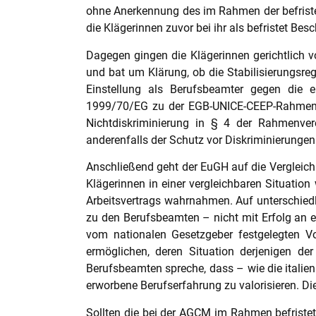
ohne Anerkennung des im Rahmen der befristete
die Klägerinnen zuvor bei ihr als befristet Bes
Dagegen gingen die Klägerinnen gerichtlich vo
und bat um Klärung, ob die Stabilisierungsre
Einstellung als Berufsbeamter gegen die e
1999/70/EG zu der EGB-UNICE-CEEP-Rahmenver
Nichtdiskriminierung in § 4 der Rahmenver
anderenfalls der Schutz vor Diskriminierung
Anschließend geht der EuGH auf die Vergleichb
Klägerinnen in einer vergleichbaren Situation
Arbeitsvertrags wahrnahmen. Auf unterschiedl
zu den Berufsbeamten – nicht mit Erfolg an 
vom nationalen Gesetzgeber festgelegten Vor
ermöglichen, deren Situation derjenigen der
Berufsbeamten spreche, dass – wie die italien
erworbene Berufserfahrung zu valorisieren. Di
Sollten die bei der AGCM im Rahmen befrist