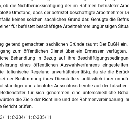
, ob die Nichtberücksichtigung der im Rahmen befristeter Arbe
r bloße Umstand, dass der befristet beschäftigte Arbeitnehmer Di
enfalls keinen solchen sachlichen Grund dar. Genügte die Befri
 einer für befristet beschäftigte Arbeitnehmer ungünstigen Situ
rung geltend gemachten sachlichen Gründe räumt Der EuGH ein, 
ugang zum öffentlichen Dienst über ein Ermessen verfügten.
dliche Behandlung in Bezug auf ihre Beschäftigungsbedingung
olvierung eines öffentlichen Auswahlverfahrens eingestell
die italienische Regelung unverhältnismäßig, da sie die Berü
bei der Bestimmung ihres Dienstalters anlässlich ihrer unbef
vollständiger und absoluter Ausschluss beruhe auf der falsche
r Bediensteter für sich genommen eine unterschiedliche Beha
t würden die Ziele der Richtlinie und der Rahmenvereinbarung i
e Gericht prüfen.
03/11; C-304/11; C-305/11