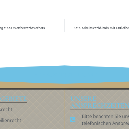
ung eines Wettbewerbsverbots
Kein Arbeitsverhältnis mit Entleih
IHR RECHT IN STUTTGART
GEBIETE
UNSERE
ANSPRECHZEITE
srecht
Bitte beachten Sie un
lienrecht
telefonischen Anspre