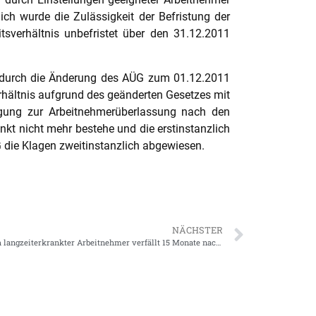
ch wurde die Zulässigkeit der Befristung der
tsverhältnis unbefristet über den 31.12.2011
e durch die Änderung des AÜG zum 01.12.2011
rhältnis aufgrund des geänderten Gesetzes mit
migung zur Arbeitnehmerüberlassung nach den
kt nicht mehr bestehe und die erstinstanzlich
 die Klagen zweitinstanzlich abgewiesen.
NÄCHSTER
Jetzt sagt auch das BAG: Urlaubsanspruch langzeiterkrankter Arbeitnehmer verfällt 15 Monate nach Ablauf des Urlaubsjahres