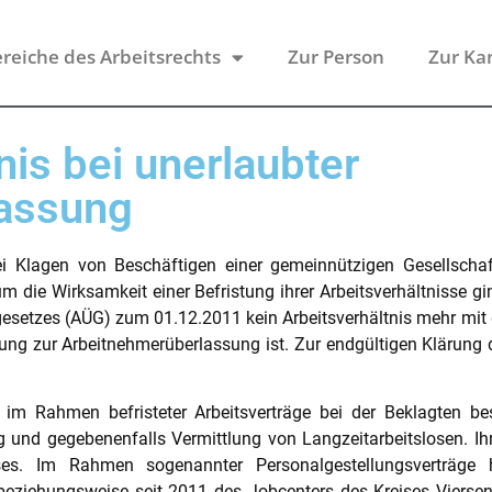
reiche des Arbeitsrechts
Zur Person
Zur Ka
nis bei unerlaubter
assung
ei Klagen von Beschäftigen einer gemeinnützigen Gesellschaf
m die Wirksamkeit einer Befristung ihrer Arbeitsverhältnisse g
etzes (AÜG) zum 01.12.2011 kein Arbeitsverhältnis mehr mit de
g zur Arbeitnehmerüberlassung ist. Zur endgültigen Klärung d
im Rahmen befristeter Arbeitsverträge bei der Beklagten besc
 und gegebenenfalls Vermittlung von Langzeitarbeitslosen. Ihre
eises. Im Rahmen sogenannter Personalgestellungsverträge 
ziehungsweise seit 2011 des Jobcenters des Kreises Viersen 