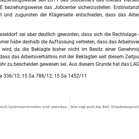
eziehungsweise das Jobcenter sicherzustellen. Erstinstanzli
t und zugunsten der Klägerseite entschieden, dass das Arbei
seldorf sei aber deutlich geworden, dass sich die Rechtslag
er habe deshalb die Auffassung vertreten, dass das Arbeitsve
rt wird, da die Beklagte bisher nicht im Besitz einer Geneh
ss das Arbeitsverhältnis mit der Beklagten seit diesem Zeitpun
mehr zu bescheiden gewesen sei. Aus diesem Grunde hat das LAG
Sa 336/12; 15 Sa 788/12; 15 Sa 1452/11
ArbG Stuttgart: Kündigungen von Schlecker-Mitarbeitern durch Insolvenzverwalter sind unwirksam