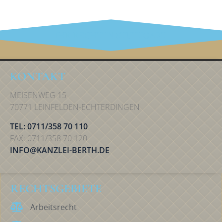
IHR RECHT IN STUTTGART
KONTAKT
MEISENWEG 15
70771 LEINFELDEN-ECHTERDINGEN
TEL: 0711/358 70 110
FAX: 0711/358 70 120
INFO@KANZLEI-BERTH.DE
RECHTSGEBIETE
Arbeitsrecht