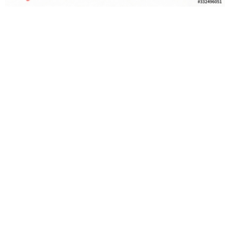
1.
Da ein gesetzlicher
Anspruch auf Erbringung der
Arbeitsleistung im Homeoffice
nicht existiert, kann sich ein
Anspruch allenfalls aus dem
Arbeitsvertrag (im konkreten
Fall verneint) ergeben.
2.
Es obliegt allein dem
Arbeitgeber wie er seinen
Verpflichtungen aus
§ 618
BGB
nachkommt und über
etwaige hausärztliche