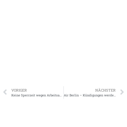
Kosten des Insolvenzverfahrens beglichen werden, also
die Gerichtskosten sowie die Vergütung und Auslagen
des Insolvenzverwalters und des
Gläubigerausschusses.
Erst dann kämen die gewöhnlichen Gläubiger an die
Reihe – und vermutlich ist die Kasse dann bereits leer.
Bei Firmenpleiten kritisieren Gläubiger häufig, dass
Insolvenzverwalter insbesondere bei großen Fällen
teilweise zweistellige Millionensummen kassieren,
während die üblichen Rechnungen unbezahlt bleiben.
VORIGER
NÄCHSTER
Keine Sperrzeit wegen Arbeitsaufgabe und Umzug zu Lebensgefährten
Air Berlin – Kündigungen werden nun versandt!