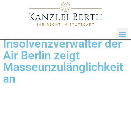
Insolvenzverwalter der
Air Berlin zeigt
Masseunzulänglichkeit
an
Air Berlin PLC teilt mit, dass der Sachwalter in dem
heute eröffneten Insolvenzverfahren über das
Vermögen der Air Berlin PLC & Co. Luftverkehrs KG,
Rechtsanwalt Prof. Dr. Lucas F. Flöther, heute
gegenüber dem Amtsgericht Berlin-Charlottenburg
angezeigt hat, dass die Masse voraussichtlich nicht