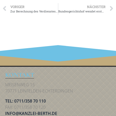
VORIGER
NÄCHSTER
Zur Berechnung des Verdienstes nach dem Mutterschutzgesetz
Bundesgerichtshof wendet erstmals Allgemeines Gleichbehandlungsgesetz auf GmbH-Geschäftsführer an
IHR RECHT IN STUTTGART
KONTAKT
MEISENWEG 15
70771 LEINFELDEN-ECHTERDINGEN
TEL: 0711/358 70 110
FAX: 0711/358 70 120
INFO@KANZLEI-BERTH.DE