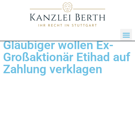
Gläubiger wollen Ex-
Großaktionär Etihad auf
Zahlung verklagen
Gläubigervertreter machen Etihad für den
Zusammenbruch von Air Berlin verantwortlich und
bereiten derzeit eine Klage vor. Der Vorwurf: Der
Großaktionär habe am 28. April 2017 versprochen, Air
Berlin weitere 18 Monate zu unterstützen und dann
diese Zusage plötzlich gebrochen und im August
sämtliche Zahlungen eingestellt.