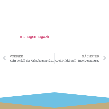
Grundlage einer Klage dürfte auch das bereits im
Dezember bekannt gewordene 43 Seiten lange
Rechtsgutachten sein, das zum Schluss kam: Etihad
hätte nicht im August die Finanzzusagen aufkündigen
dürfen. Jetzt drohen Etihad Millionen-Pfändungen.
Quelle:
managermagazin
,
bz-berlin
VORIGER
NÄCHSTER
Kein Verfall der Urlaubsansprüche bei Verhinderung des Urlaubs durch Arbeitgeber
Auch Nikki stellt Insolvenzantrag
IHR RECHT IN STUTTGART