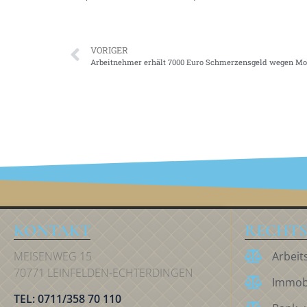
VORIGER
Arbeitnehmer erhält 7000 Euro Schmerzensgeld wegen Mo
KONTAKT
RECHTS
MEISENWEG 15
Arbeit
70771 LEINFELDEN-ECHTERDINGEN
Immobi
TEL: 0711/358 70 110