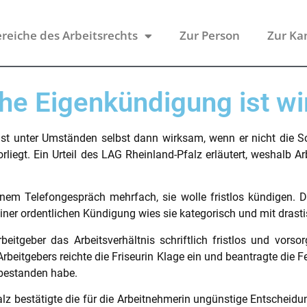
reiche des Arbeitsrechts
Zur Person
Zur Ka
sche Eigenkündigung ist w
ist unter Umständen selbst dann wirksam, wenn er nicht die Sc
rliegt. Ein Urteil des LAG Rheinland-Pfalz erläutert, weshalb 
 einem Telefongespräch mehrfach, sie wolle fristlos kündigen. 
 einer ordentlichen Kündigung wies sie kategorisch und mit drast
beitgeber das Arbeitsverhältnis schriftlich fristlos und vor
rbeitgebers reichte die Friseurin Klage ein und beantragte die F
 bestanden habe.
lz bestätigte die für die Arbeitnehmerin ungünstige Entscheidu