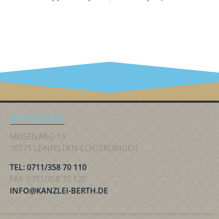
IHR RECHT IN STUTTGART
KONTAKT
MEISENWEG 15
70771 LEINFELDEN-ECHTERDINGEN
TEL: 0711/358 70 110
FAX: 0711/358 70 120
INFO@KANZLEI-BERTH.DE