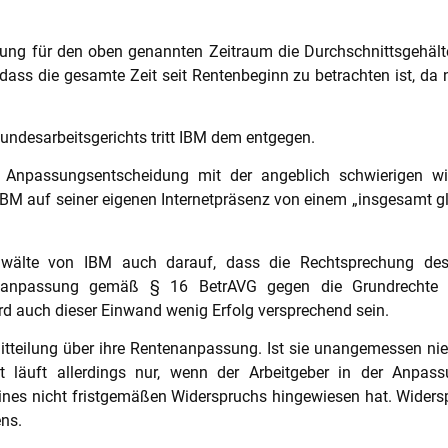
g für den oben genannten Zeitraum die Durchschnittsgehälter 
 dass die gesamte Zeit seit Rentenbeginn zu betrachten ist, d
undesarbeitsgerichts tritt IBM dem entgegen.
Anpassungsentscheidung mit der angeblich schwierigen wi
a IBM auf seiner eigenen Internetpräsenz von einem „insgesamt 
anwälte von IBM auch darauf, dass die Rechtsprechung des 
nanpassung gemäß § 16 BetrAVG gegen die Grundrechte v
d auch dieser Einwand wenig Erfolg versprechend sein.
 Mitteilung über ihre Rentenanpassung. Ist sie unangemessen nie
st läuft allerdings nur, wenn der Arbeitgeber in der Anpass
ines nicht fristgemäßen Widerspruchs hingewiesen hat. Widersp
ens.