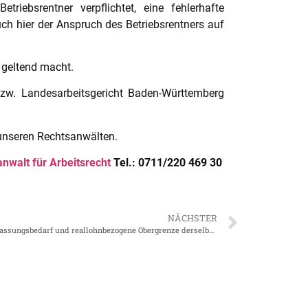
iebsrentner verpflichtet, eine fehlerhafte
ch hier der Anspruch des Betriebsrentners auf
h geltend macht.
bzw. Landesarbeitsgericht Baden-Württemberg
 unseren Rechtsanwälten.
nwalt für Arbeitsrecht
Tel.: 0711/220 469 30
NÄCHSTER
Bei Betriebsrentenanpassung gilt für Anpassungsbedarf und reallohnbezogene Obergrenze derselbe Prüfungszeitraum