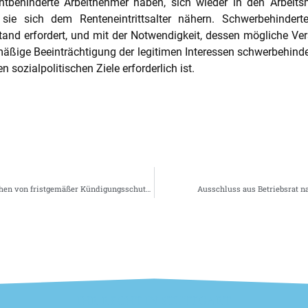
chtbehinderte Arbeitnehmer haben, sich wieder in den Arbeits
 sie sich dem Renteneintrittsalter nähern. Schwerbehindert
d erfordert, und mit der Notwendigkeit, dessen mögliche Vers
mäßige Beeinträchtigung der legitimen Interessen schwerbehinde
n sozialpolitischen Ziele erforderlich ist.
Bloße Fortsetzungsverhandlungen rechtfertigen kein Absehen von fristgemäßer Kündigungsschutzklage
Ausschluss aus Betriebsrat n
IHR RECHT IN STUTTGART