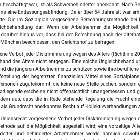
r beschäftigt war, ist als Schwerbehinderter anerkannt. Nach B
ns eine Entlassungsabfindung. Da er über 54 Jahre alt war, erhie
tte. Die im Sozialplan vorgesehene Berechnungsmethode bei b
chbehandlung dar. Wenn der Arbeitnehmer die Möglichkeit h
n darüber hinaus vor, dass bei der Berechnung nach der alterna
t München beschlossen, den Gerichtshof zu befragen.
ene Verbot jeder Diskriminierung wegen des Alters (Richtlinie
and des Alters nicht entgegen. Eine solche Ungleichbehandlung
nd die jüngeren Arbeitnehmer zu schützen sowie ihre berufliche 
erteilung der begrenzten finanziellen Mittel eines Sozialpla
ersonen zugutekommt, die keine neue Stelle suchen, sondern e
vorliegende erscheine nicht offensichtlich unangemessen und ge
zudem aus, dass die in Rede stehende Regelung die Frucht eine
hr als Grundrecht anerkanntes Recht auf Kollektivverhandlungen
im Unionsrecht vorgesehene Verbot jeder Diskriminierung wegen
thode auf die Möglichkeit abgestellt wird, eine vorzeitige Alt
nderter und behinderter Arbeitnehmer werde nämlich sowohl