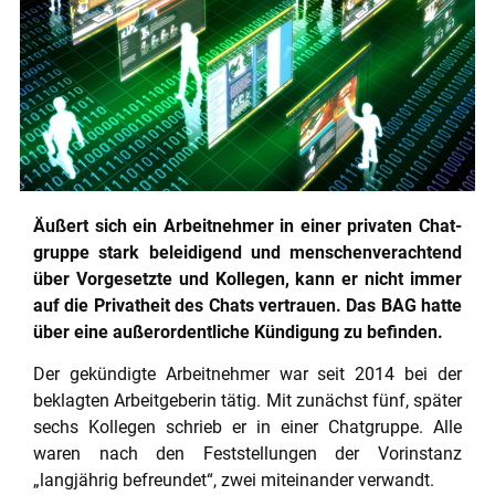
Äu­ßert sich ein Ar­beit­neh­mer in einer pri­va­ten Chat­
grup­pe stark be­lei­di­gend und men­schen­ver­ach­tend
über Vor­ge­setz­te und Kol­le­gen, kann er nicht immer
auf die Pri­vat­heit des Chats ver­trau­en. Das BAG hatte
über eine au­ßer­or­dent­li­che Kün­di­gung zu be­fin­den.
Der gekündigte Arbeitnehmer war seit 2014 bei der
beklagten Arbeitgeberin tätig. Mit zunächst fünf, später
sechs Kollegen schrieb er in einer Chatgruppe. Alle
waren nach den Feststellungen der Vorinstanz
„langjährig befreundet“, zwei miteinander verwandt.