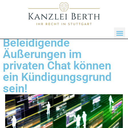
Beleidigende
Äußerungen im
privaten Chat können
ein Kündigungsgrund
sein!