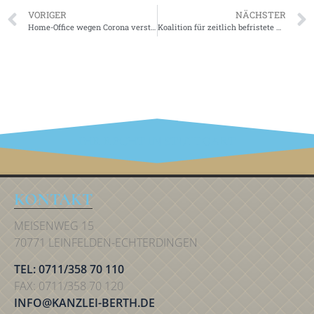
VORIGER
NÄCHSTER
Home-Office wegen Corona verstößt nicht gegen amtsangemessene Beschäftigung
Koalition für zeitlich befristete Änderungen im PersVertrG
IHR RECHT IN STUTTGART
KONTAKT
MEISENWEG 15
70771 LEINFELDEN-ECHTERDINGEN
TEL: 0711/358 70 110
FAX: 0711/358 70 120
INFO@KANZLEI-BERTH.DE