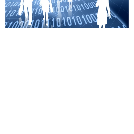
Ein neuer Ar­beits­schutz­stan­dard hat die Ge­sund­heit
der Ar­beit­neh­mer vor Ge­fähr­dun­gen durch das Co­ro­na­
vi­rus im Blick. Der Ar­beits­schutz­stan­dard COVID 19
for­mu­liert kon­kre­te An­for­de­run­gen an den Ar­beits­
schutz in Zei­ten der Co­ro­na-Krise und will Men­schen
damit die not­wen­di­ge Si­cher­heit geben, um ihre Ar­beit
wie­der auf­zu­neh­men. Vor­ge­stellt wurde der Stan­dard
am 16.04.2020 durch Bun­des­ar­beits­mi­nis­ter Hu­ber­tus
Heil (SPD) und den Haupt­ge­schäfts­füh­rer der Deut­
schen Ge­setz­li­chen Un­fall­ver­si­che­rung Ste­fan Hussy.
Betrieblicher
Infektionsschutz