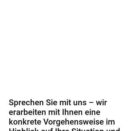
Infektionsverdacht an einen festen Ansprechpartner im
Betrieb zu wenden.
Aktive Kommunikation
Der Arbeitgeber soll seine Beschäftigten zudem aktiv
unterstützen. Führungskräfte sollen vor Ort klarstellen,
dass Sicherheit und Gesundheit der Beschäftigten
Priorität haben. Alle zusätzlichen betrieblichen
Infektionsschutzmaßnahmen und Hinweise sollen
verständlich erklärt und gegebenenfalls erprobt und
eingeübt werden.
(Quelle: Beck online)
Sprechen Sie mit uns – wir
erarbeiten mit Ihnen eine
konkrete Vorgehensweise im