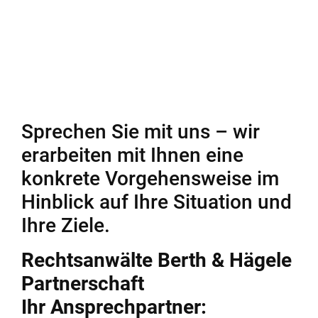
Zurückverweisung der Sache aufzuklären haben, ob
der Beklagte seinen Obliegenheiten nachgekommen
ist.
BAG, Urteil vom 19.02.2019 – 9 AZR 541/15
(Quelle: beck online)
Sprechen Sie mit uns – wir
erarbeiten mit Ihnen eine
konkrete Vorgehensweise im
Hinblick auf Ihre Situation und
Ihre Ziele.
Rechtsanwälte Berth & Hägele
Partnerschaft
Ihr Ansprechpartner: