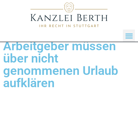
Arbeitgeber müssen
über nicht
genommenen Urlaub
aufklären
Der Anspruch eines Arbeitnehmers auf bezahlten
Jahresurlaub erlischt in der Regel nur dann am Ende
des Kalenderjahres, wenn der Arbeitgeber zuvor über
den konkreten Urlaubsanspruch und die Verfallfristen
belehrt und der Arbeitnehmer den Urlaub dennoch aus
freien Stücken nicht genommen hat. Das hat das